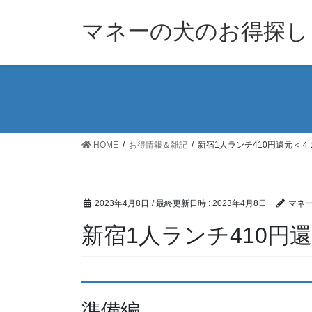
コ
ナ
ン
ビ
マネーの犬のお得探し
テ
ゲ
ン
ー
ツ
シ
へ
ョ
ス
ン
キ
に
ッ
移
HOME
お得情報＆雑記
新宿1人ランチ410円還元＜４
プ
動
2023年4月8日
/ 最終更新日時 :
2023年4月8日
マネ
新宿1人ランチ410円
準備編