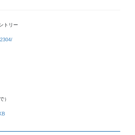
ントリー
02304/
得で）
AKB