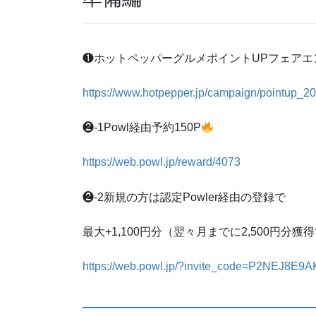
❶ホットペッパーグルメポイントUPフェアエ
https://www.hotpepper.jp/campaign/pointup_2
❷-1Powl経由予約150P
https://web.powl.jp/reward/4073
❷-2新規の方は認定Powler経由の登録で
最大+1,100円分（翌々月までに2,500円分獲
https://web.powl.jp/?invite_code=P2NEJ8E9