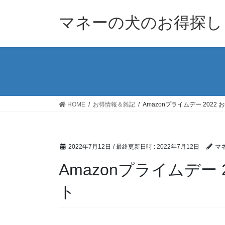
コ
ナ
ン
ビ
マネーの犬のお得探し
テ
ゲ
ン
ー
ツ
シ
へ
ョ
ス
ン
キ
に
ッ
移
HOME
お得情報＆雑記
Amazonプライムデー 202
プ
動
2022年7月12日
/ 最終更新日時 :
2022年7月12日
マ
Amazonプライムデー
ト