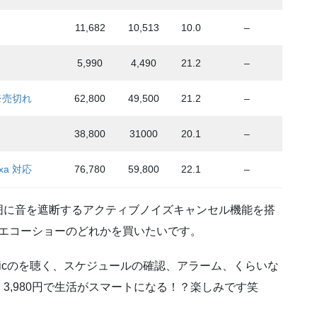
11,682
10,513
10.0
–
5,990
4,490
21.2
–
m ※売切れ
62,800
49,500
21.2
–
38,800
31000
20.1
–
xa 対応
76,780
59,800
22.1
–
囲に音を遮断するアクティブノイズキャンセル機能を搭
たエコーショーのどれかを買いたいです。
usicのを聴く、スケジュールの確認、アラーム、くらいな
3,980円で生活がスマートになる！？楽しみです笑