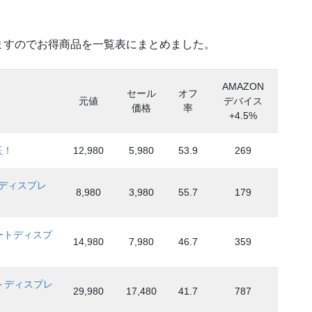
ますのでお得商品を一覧表にまとめました。
AMAZON
セール
オフ
元値
デバイス
価格
率
+4.5%
玉！
12,980
5,980
53.9
269
ートディスプレ
8,980
3,980
55.7
179
スマートディスプ
14,980
7,980
46.7
359
ートディスプレ
29,980
17,480
41.7
787